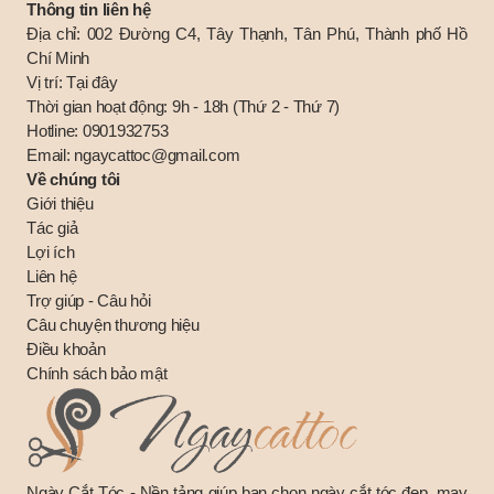
Thông tin liên hệ
Địa chỉ: 002 Đường C4, Tây Thạnh, Tân Phú, Thành phố Hồ
Chí Minh
Vị trí:
Tại đây
Thời gian hoạt động: 9h - 18h (Thứ 2 - Thứ 7)
Hotline:
0901932753
Email:
ngaycattoc@gmail.com
Về chúng tôi
Giới thiệu
Tác giả
Lợi ích
Liên hệ
Trợ giúp - Câu hỏi
Câu chuyện thương hiệu
Điều khoản
Chính sách bảo mật
Ngày Cắt Tóc - Nền tảng giúp bạn chọn ngày cắt tóc đẹp, may