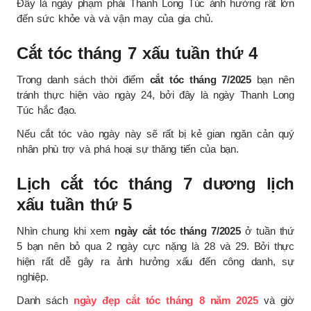
Đây là ngày phạm phải Thanh Long Túc ảnh hưởng rất lớn
đến sức khỏe và và vận may của gia chủ.
Cắt tóc tháng 7 xấu tuần thứ 4
Trong danh sách thời điểm
cắt tóc tháng 7/2025
bạn nên
tránh thực hiện vào ngày 24, bởi đây là ngày Thanh Long
Túc hắc đạo.
Nếu cắt tóc vào ngày này sẽ rất bị kẻ gian ngăn cản quý
nhân phù trợ và phá hoại sự thăng tiến của bạn.
Lịch cắt tóc tháng 7 dương lịch
xấu tuần thứ 5
Nhìn chung khi xem
ngày cắt tóc tháng 7/2025
ở tuần thứ
5 bạn nên bỏ qua 2 ngày cực nặng là 28 và 29. Bởi thực
hiện rất dễ gây ra ảnh hưởng xấu đến công danh, sự
nghiệp.
Danh sách
ngày đẹp cắt tóc tháng 8 năm 2025
và giờ