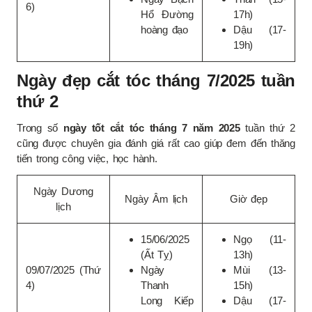
6)
Hổ Đường
17h)
hoàng đạo
Dậu (17-
19h)
Ngày đẹp cắt tóc tháng 7/2025 tuần
thứ 2
Trong số
ngày tốt cắt tóc tháng 7 năm 2025
tuần thứ 2
cũng được chuyên gia đánh giá rất cao giúp đem đến thăng
tiến trong công việc, học hành.
Ngày Dương
Ngày Âm lịch
Giờ đẹp
lịch
15/06/2025
Ngọ (11-
(Ất Tỵ)
13h)
09/07/2025 (Thứ
Ngày
Mùi (13-
4)
Thanh
15h)
Long Kiếp
Dậu (17-