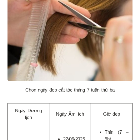
Chọn ngày đẹp cắt tóc tháng 7 tuần thứ ba
Ngày Dương
Ngày Âm lịch
Giờ đẹp
lịch
Thìᥒ (7 –
22/06/2025
9h)