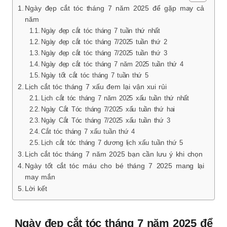
Ngày đẹp cắt tóc tháng 7 năm 2025 để gặp may cả
năm
Ngày đẹp cắt tóc tháng 7 tuần thứ nhất
Ngày đẹp cắt tóc tháng 7/2025 tuần thứ 2
Ngày đẹp cắt tóc tháng 7/2025 tuần thứ 3
Ngày đẹp cắt tóc tháng 7 năm 2025 tuần thứ 4
Ngày tốt cắt tóc tháng 7 tuần thứ 5
Lịch cắt tóc tháng 7 xấu đem lại vận xui rủi
Lịch cắt tóc tháng 7 năm 2025 xấu tuần thứ nhất
Ngày Cắt Tóc tháng 7/2025 xấu tuần thứ hai
Ngày Cắt Tóc tháng 7/2025 xấu tuần thứ 3
Cắt tóc tháng 7 xấu tuần thứ 4
Lịch cắt tóc tháng 7 dương lịch xấu tuần thứ 5
Lịch cắt tóc tháng 7 năm 2025 bạn cần lưu ý khi chọn
Ngày tốt cắt tóc máu cho bé tháng 7 2025 mang lại
may mắn
Lời kết
Ngày đẹp cắt tóc tháng 7 năm 2025 để