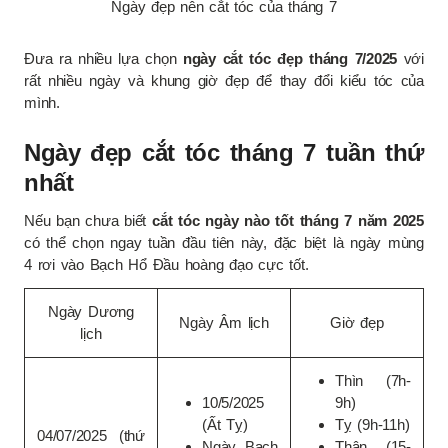
Ngày đẹp nên cắt tóc của tháng 7
Đưa ra nhiều lựa chọn
ngày cắt tóc đẹp tháng 7/2025
với
rất nhiều ngày và khung giờ đẹp để thay đổi kiểu tóc của
mình.
Ngày đẹp cắt tóc tháng 7 tuần thứ
nhất
Nếu bạn chưa biết
cắt tóc ngày nào tốt tháng 7 năm 2025
có thể chọn ngay tuần đầu tiên này, đặc biệt là ngày mùng
4 rơi vào Bạch Hổ Đầu hoàng đạo cực tốt.
Ngày Dương
Ngày Âm lịch
Giờ đẹp
lịch
Thìn (7h-
10/5/2025
9h)
(Ất Tỵ)
Tỵ (9h-11h)
04/07/2025 (thứ
Ngày Bạch
Thân (15-