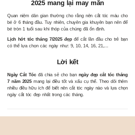
2025 mang lại may mắn
Quan niệm dân gian thường cho rằng nên cắt tóc máu cho
bé ở 6 tháng đầu. Tuy nhiên, chuyên gia khuyên bạn nên để
bé tròn 1 tuổi sau khi thóp của chúng đã ổn định.
Lịch hớt tóc tháng 7/2025 đẹp
để cắt lần đầu cho trẻ bạn
có thể lựa chọn các ngày như: 9, 10, 14, 16, 21,…
Lời kết
Ngày Cắt Tóc
đã chia sẻ cho bạn
ngày đẹp cắt tóc tháng
7 năm 2025
mang lại điều tốt và xấu cụ thể. Theo dõi thêm
nhiều điều hữu ích để biết nên cắt tóc ngày nào và lựa chọn
ngày cắt tóc đẹp nhất trong các tháng.