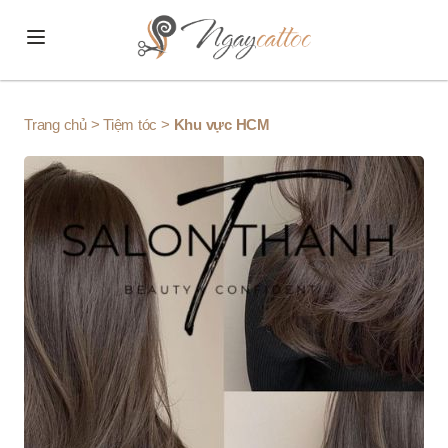
Skip to content
Trang chủ
>
Tiệm tóc
>
Khu vực HCM