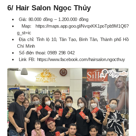
6/ Hair Salon Ngọc Thủy
Giá: 80.000 đồng – 1.200.000 đồng
Map: https://maps.app.goo.gl/NvqxKK1poTpb9M1Q6?
g_st=ic
Địa chỉ: Tỉnh lộ 10, Tân Tạo, Bình Tân, Thành phố Hồ
Chí Minh
Số điện thoại: 0989 298 042
Link FB: https://www.facebook.com/hairsalon.ngocthuy