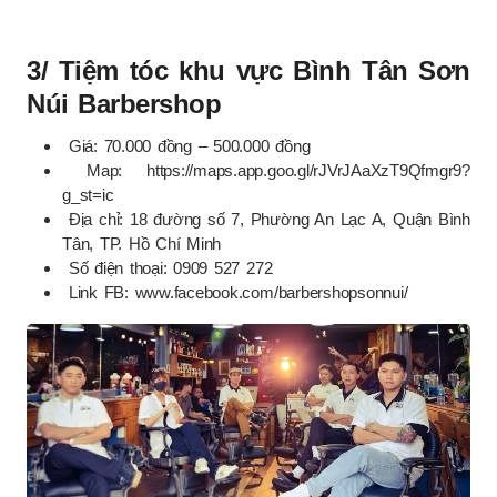
3/ Tiệm tóc khu vực Bình Tân Sơn
Núi Barbershop
Giá: 70.000 đồng – 500.000 đồng
Map: https://maps.app.goo.gl/rJVrJAaXzT9Qfmgr9?
g_st=ic
Địa chỉ: 18 đường số 7, Phường An Lạc A, Quận Bình
Tân, TP. Hồ Chí Minh
Số điện thoại: 0909 527 272
Link FB: www.facebook.com/barbershopsonnui/