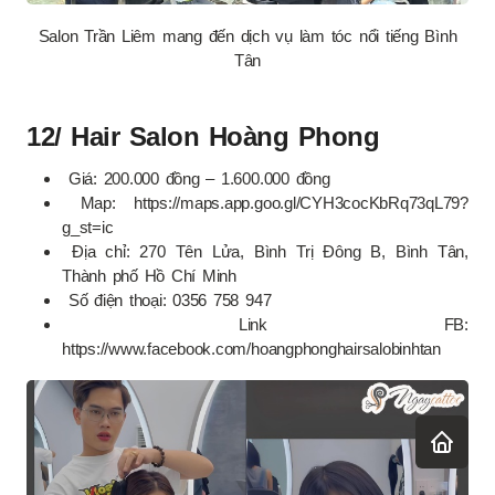
Salon Trần Liêm mang đến dịch vụ làm tóc nổi tiếng Bình
Tân
12/ Hair Salon Hoàng Phong
Giá: 200.000 đồng – 1.600.000 đồng
Map: https://maps.app.goo.gl/CYH3cocKbRq73qL79?
g_st=ic
Địa chỉ: 270 Tên Lửa, Bình Trị Đông B, Bình Tân,
Thành phố Hồ Chí Minh
Số điện thoại: 0356 758 947
Link FB:
https://www.facebook.com/hoangphonghairsalobinhtan