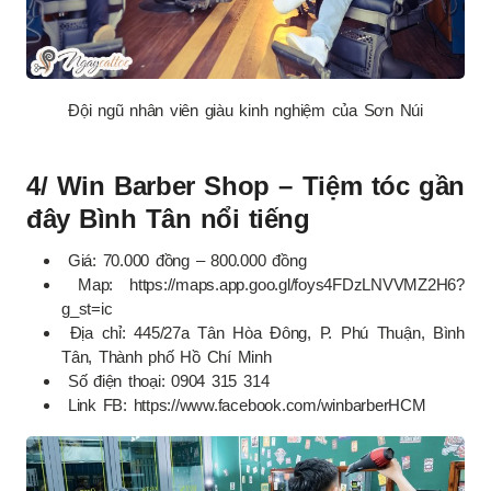
Đội ngũ nhân viên giàu kinh nghiệm của Sơn Núi
4/ Win Barber Shop – Tiệm tóc gần
đây Bình Tân nổi tiếng
Giá: 70.000 đồng – 800.000 đồng
Map: https://maps.app.goo.gl/foys4FDzLNVVMZ2H6?
g_st=ic
Địa chỉ: 445/27a Tân Hòa Đông, P. Phú Thuận, Bình
Tân, Thành phố Hồ Chí Minh
Số điện thoại: 0904 315 314
Link FB: https://www.facebook.com/winbarberHCM