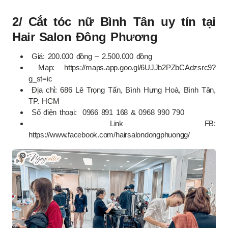
2/ Cắt tóc nữ Bình Tân uy tín tại
Hair Salon Đông Phương
Giá: 200.000 đồng – 2.500.000 đồng
Map: https://maps.app.goo.gl/6UJJb2PZbCAdzsrc9?
g_st=ic
Địa chỉ: 686 Lê Trọng Tấn, Bình Hưng Hoà, Bình Tân,
TP. HCM
Số điện thoại: 0966 891 168 & 0968 990 790
Link FB:
https://www.facebook.com/hairsalondongphuongg/