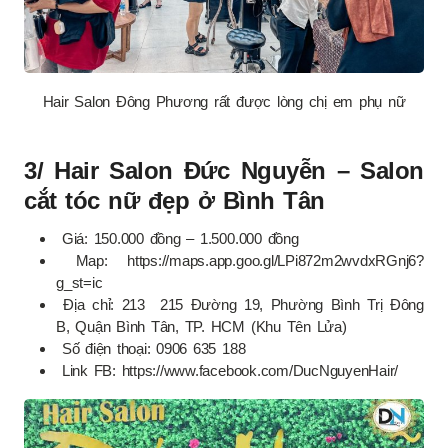
Hair Salon Đông Phương rất được lòng chị em phụ nữ
3/ Hair Salon Đức Nguyễn – Salon
cắt tóc nữ đẹp ở Bình Tân
Giá: 150.000 đồng – 1.500.000 đồng
Map: https://maps.app.goo.gl/LPi872m2wvdxRGnj6?
g_st=ic
Địa chỉ: 213 215 Đường 19, Phường Bình Trị Đông
B, Quận Bình Tân, TP. HCM (Khu Tên Lửa)
Số điện thoại: 0906 635 188
Link FB: https://www.facebook.com/DucNguyenHair/