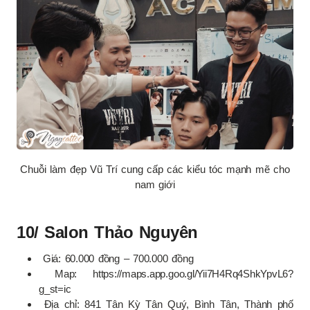
Chuỗi làm đẹp Vũ Trí cung cấp các kiểu tóc mạnh mẽ cho
nam giới
10/ Salon Thảo Nguyên
Giá: 60.000 đồng – 700.000 đồng
Map: https://maps.app.goo.gl/Yii7H4Rq4ShkYpvL6?
g_st=ic
Địa chỉ: 841 Tân Kỳ Tân Quý, Bình Tân, Thành phố