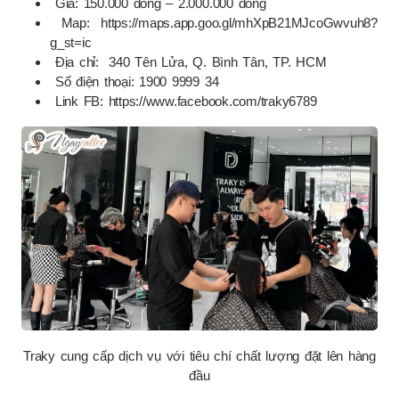
Giá: 150.000 đồng – 2.000.000 đồng
Map: https://maps.app.goo.gl/mhXpB21MJcoGwvuh8?
g_st=ic
Địa chỉ: 340 Tên Lửa, Q. Bình Tân, TP. HCM
Số điện thoại: 1900 9999 34
Link FB: https://www.facebook.com/traky6789
Traky cung cấp dịch vụ với tiêu chí chất lượng đặt lên hàng
đầu