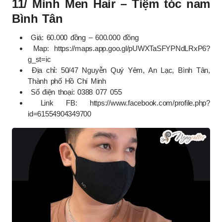
11/ Minh Men Hair – Tiệm tóc nam
Bình Tân
Giá: 60.000 đồng – 600.000 đồng
Map: https://maps.app.goo.gl/pUWXTaSFYPNdLRxP6?
g_st=ic
Địa chỉ: 50/47 Nguyễn Quý Yêm, An Lạc, Bình Tân,
Thành phố Hồ Chí Minh
Số điện thoại: 0388 077 055
Link FB: https://www.facebook.com/profile.php?
id=61554904349700