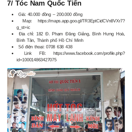
7/ Tóc Nam Quốc Tiến
Giá: 40.000 đồng – 200.000 đồng
Map: https://maps.app.goo.gl/TR3EptCidCVn8VXr7?
g_st=ic
Địa chỉ: 182 Đ. Phạm Đăng Giảng, Bình Hưng Hoà,
Bình Tân, Thành phố Hồ Chí Minh
Số điện thoại: 0708 638 438
Link FB: https://www.facebook.com/profile.php?
id=100014863427075