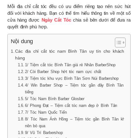
Mỗi địa chỉ cắt tóc đều có ưu điểm riêng tạo nên sức hút
đối với khách hàng. Bạn có thể tìm hiểu thông tin về một số
cửa hàng được
Ngày Cắt Tóc
chia sẻ bên dưới để đưa ra
quyết định phù hợp.
Nội dung
Các địa chỉ cắt tóc nam Bình Tân uy tín cho khách
hàng
1/ Tiệm cắt tóc Bình Tân giá rẻ Nhân BarberShop
2/ Còi Barber Shop hớt tóc nam cực chất
3/ Tiệm tóc khu vực Bình Tân Sơn Núi Barbershop
4/ Win Barber Shop – Tiệm tóc gần đây Bình Tân nổi
tiếng
5/ Tóc Nam Bình Barber Glosber
6/ Phong Đạt – Tiệm cắt tóc nam đẹp ở Bình Tân
7/ Tóc Nam Quốc Tiến
8/ Tóc Nam Ánh Hồng – Tiệm tóc gần Bình Tân không
nên bỏ qua
9/ Vũ Trí Barbershop