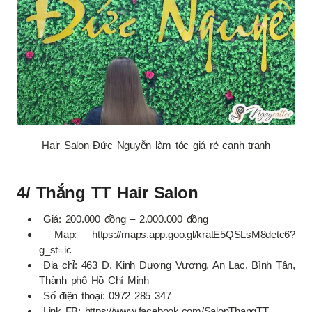
Hair Salon Đức Nguyễn làm tóc giá rẻ cạnh tranh
4/ Thắng TT Hair Salon
Giá: 200.000 đồng – 2.000.000 đồng
Map: https://maps.app.goo.gl/kratE5QSLsM8detc6?
g_st=ic
Địa chỉ: 463 Đ. Kinh Dương Vương, An Lạc, Bình Tân,
Thành phố Hồ Chí Minh
Số điện thoại: 0972 285 347
Link FB: https://www.facebook.com/SalonThangTT