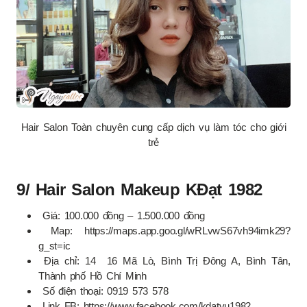
Hair Salon Toàn chuyên cung cấp dịch vụ làm tóc cho giới
trẻ
9/ Hair Salon Makeup KĐạt 1982
Giá: 100.000 đồng – 1.500.000 đồng
Map: https://maps.app.goo.gl/wRLvwS67vh94imk29?
g_st=ic
Địa chỉ: 14 16 Mã Lò, Bình Trị Đông A, Bình Tân,
Thành phố Hồ Chí Minh
Số điện thoại: 0919 573 578
Link FB: https://www.facebook.com/kdatvu1982