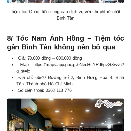
Tiệm tóc Quốc Tiến cung cấp dịch vụ với chi phí rẻ nhất
Bình Tân
8/ Tóc Nam Ánh Hồng – Tiệm tóc
gần Bình Tân không nên bỏ qua
Giá: 70.000 đồng – 800.000 đồng
Map: https://maps.app.goo.gl/eNedHcYRd6gvGXwv6?
g_st=ic
Địa chỉ: 66/40 Đường Số 2, Bình Hưng Hòa B, Bình
Tân, Thành phố Hồ Chí Minh
Số điện thoại: 0368 113 776