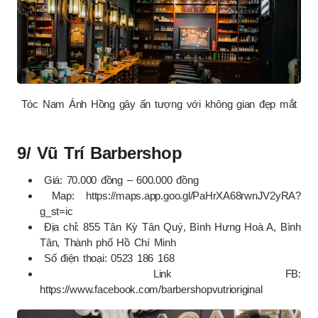
Tóc Nam Ánh Hồng gây ấn tượng với không gian đẹp mắt
9/ Vũ Trí Barbershop
Giá: 70.000 đồng – 600.000 đồng
Map: https://maps.app.goo.gl/PaHrXA68rwnJV2yRA?
g_st=ic
Địa chỉ: 855 Tân Kỳ Tân Quý, Bình Hưng Hoà A, Bình
Tân, Thành phố Hồ Chí Minh
Số điện thoại: 0523 186 168
Link FB:
https://www.facebook.com/barbershopvutrioriginal