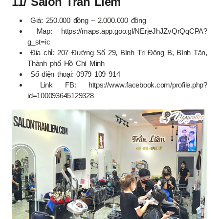
11/ Salon Trần Liêm
Giá: 250.000 đồng – 2.000.000 đồng
Map: https://maps.app.goo.gl/NErjeJhJZvQrQqCPA?
g_st=ic
Địa chỉ: 207 Đường Số 29, Bình Trị Đông B, Bình Tân,
Thành phố Hồ Chí Minh
Số điện thoại: 0979 109 914
Link FB: https://www.facebook.com/profile.php?
id=100093645129328