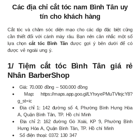
Các địa chỉ cắt tóc nam Bình Tân uy
tín cho khách hàng
Cắt tóc và chăm sóc diện mạo cho các dịp đặc biệt cũng
cần thiết đối với cánh mày râu. Bạn nên cân nhắc một số
lựa chọn
cắt tóc Bình Tân
được gợi ý bên dưới để có
được vẻ ngoài ưng ý.
1/ Tiệm cắt tóc Bình Tân giá rẻ
Nhân BarberShop
Giá: 70.000 đồng – 500.000 đồng
Map: https://maps.app.goo.gl/LYhxyePMuTVfejcY8?
g_st=ic
Địa chỉ 1: 142 đường số 4, Phường Bình Hưng Hòa
A, Quận Bình Tân, TP. Hồ chí Minh
Địa chỉ 2: 162 đường Gò Xoài, KP 9, Phường Bình
Hưng Hòa A, Quận Bình Tân, TP. Hồ chí Minh
Số điện thoại: 0372 130 347