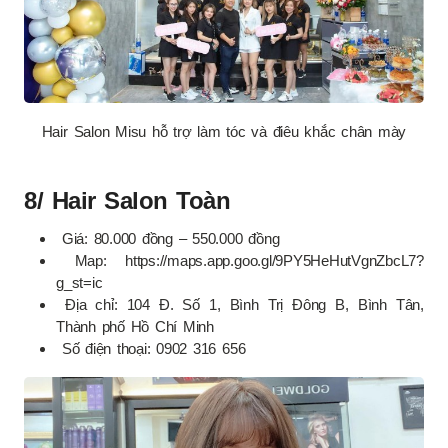
Hair Salon Misu hỗ trợ làm tóc và điêu khắc chân mày
8/ Hair Salon Toàn
Giá: 80.000 đồng – 550.000 đồng
Map: https://maps.app.goo.gl/9PY5HeHutVgnZbcL7?
g_st=ic
Địa chỉ: 104 Đ. Số 1, Bình Trị Đông B, Bình Tân,
Thành phố Hồ Chí Minh
Số điện thoại: 0902 316 656