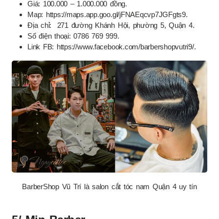
Giá: 100.000 – 1.000.000 đồng.
Map: https://maps.app.goo.gl/jFNAEqcvp7JGFgts9.
Địa chỉ: 271 đường Khánh Hội, phường 5, Quận 4.
Số điện thoại: 0786 769 999.
Link FB: https://www.facebook.com/barbershopvutri9/.
BarberShop Vũ Trí là salon cắt tóc nam Quận 4 uy tín