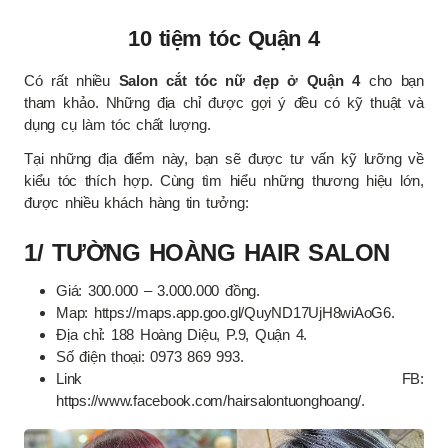
10 tiệm tóc Quận 4
Có rất nhiều
Salon cắt tóc nữ đẹp ở Quận 4
cho bạn
tham khảo. Những địa chỉ được gợi ý đều có kỹ thuật và
dụng cụ làm tóc chất lượng.
Tại những địa điểm này, bạn sẽ được tư vấn kỹ lưỡng về
kiểu tóc thích hợp. Cùng tìm hiểu những thương hiệu lớn,
được nhiều khách hàng tin tưởng:
1/ TƯỜNG HOÀNG HAIR SALON
Giá: 300.000 – 3.000.000 đồng.
Map: https://maps.app.goo.gl/QuyND17UjH8wiAoG6.
Địa chỉ: 188 Hoàng Diệu, P.9, Quận 4.
Số điện thoại: 0973 869 993.
Link FB:
https://www.facebook.com/hairsalontuonghoang/.