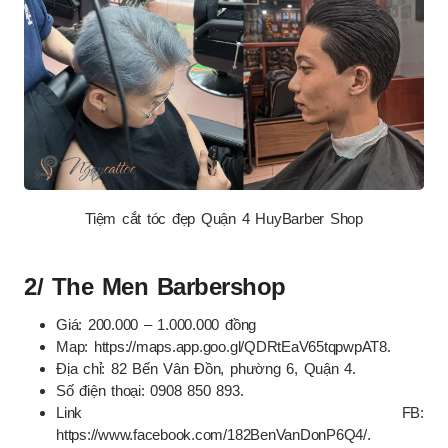
Tiệm cắt tóc đẹp Quận 4 HuyBarber Shop
2/ The Men Barbershop
Giá: 200.000 – 1.000.000 đồng
Map: https://maps.app.goo.gl/QDRtEaV65tqpwpAT8.
Địa chỉ: 82 Bến Vân Đồn, phường 6, Quận 4.
Số điện thoại: 0908 850 893.
Link FB:
https://www.facebook.com/182BenVanDonP6Q4/.