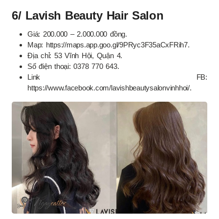
6/ Lavish Beauty Hair Salon
Giá: 200.000 – 2.000.000 đồng.
Map: https://maps.app.goo.gl/9PRyc3F35aCxFRih7.
Địa chỉ: 53 Vĩnh Hội, Quận 4.
Số điện thoại: 0378 770 643.
Link FB:
https://www.facebook.com/lavishbeautysalonvinhhoi/.