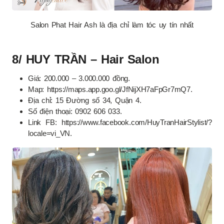
Salon Phat Hair Ash là địa chỉ làm tóc uy tín nhất
8/ HUY TRẦN – Hair Salon
Giá: 200.000 – 3.000.000 đồng.
Map: https://maps.app.goo.gl/JfNijXH7aFpGr7mQ7.
Địa chỉ: 15 Đường số 34, Quận 4.
Số điện thoại: 0902 606 033.
Link FB: https://www.facebook.com/HuyTranHairStylist/?
locale=vi_VN.