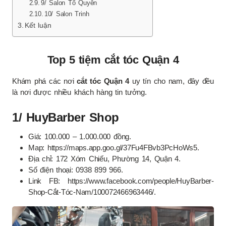
9/ Salon Tố Quyên
10/ Salon Trinh
Kết luận
Top 5 tiệm cắt tóc Quận 4
Khám phá các nơi
cắt tóc Quận 4
uy tín cho nam, đây đều
là nơi được nhiều khách hàng tin tưởng.
1/ HuyBarber Shop
Giá: 100.000 – 1.000.000 đồng.
Map: https://maps.app.goo.gl/37Fu4FBvb3PcHoWs5.
Địa chỉ: 172 Xóm Chiếu, Phường 14, Quận 4.
Số điện thoại: 0938 899 966.
Link FB: https://www.facebook.com/people/HuyBarber-
Shop-Cắt-Tóc-Nam/100072466963446/.