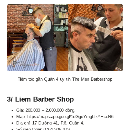
Tiệm tóc gần Quận 4 uy tín The Men Barbershop
3/ Liem Barber Shop
Giá: 200.000 – 2.000.000 đồng.
Map: https://maps.app.goo.gl/1dGgqYmgLtkYHceN6.
Địa chỉ: 17 Đường 41, P.6, Quận 4.
Số điện thoại: 0764 908 479.