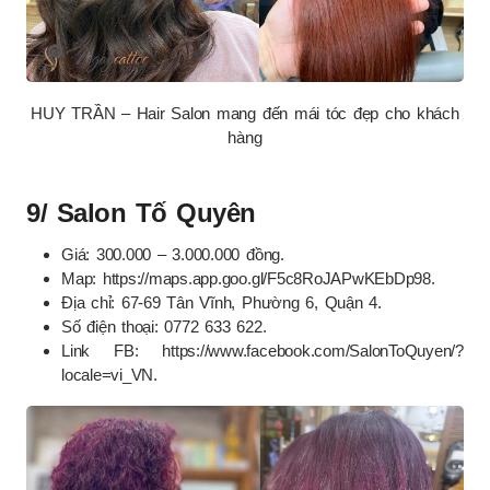
HUY TRẦN – Hair Salon mang đến mái tóc đẹp cho khách
hàng
9/ Salon Tố Quyên
Giá: 300.000 – 3.000.000 đồng.
Map: https://maps.app.goo.gl/F5c8RoJAPwKEbDp98.
Địa chỉ: 67-69 Tân Vĩnh, Phường 6, Quận 4.
Số điện thoại: 0772 633 622.
Link FB: https://www.facebook.com/SalonToQuyen/?
locale=vi_VN.