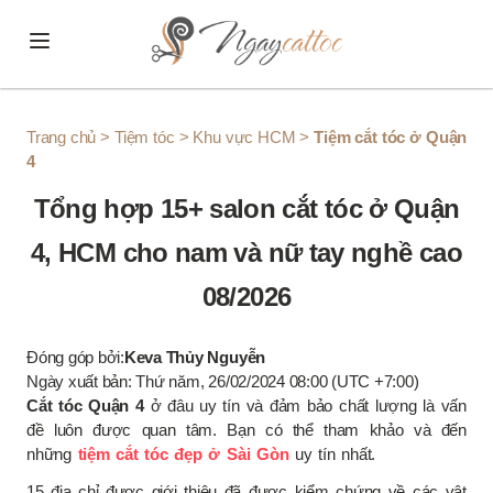
Skip to content
Trang chủ
>
Tiệm tóc
>
Khu vực HCM
>
Tiệm cắt tóc ở Quận
4
Tổng hợp 15+ salon cắt tóc ở Quận
4, HCM cho nam và nữ tay nghề cao
08/2026
Đóng góp bởi:
Keva Thủy Nguyễn
Ngày xuất bản: Thứ năm, 26/02/2024 08:00 (UTC +7:00)
Cắt tóc Quận 4
ở đâu uy tín và đảm bảo chất lượng là vấn
đề luôn được quan tâm. Bạn có thể tham khảo và đến
những
tiệm cắt tóc đẹp ở Sài Gòn
uy tín nhất.
15 địa chỉ được giới thiệu đã được kiểm chứng về các vật