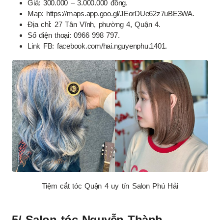
Giá: 300.000 – 3.000.000 đồng.
Map: https://maps.app.goo.gl/JEorDUe62z7uBE3WA.
Địa chỉ: 27 Tân Vĩnh, phường 4, Quận 4.
Số điện thoại: 0966 998 797.
Link FB: facebook.com/hai.nguyenphu.1401.
Tiệm cắt tóc Quận 4 uy tín Salon Phú Hải
5/ Salon tóc Nguyễn Thành