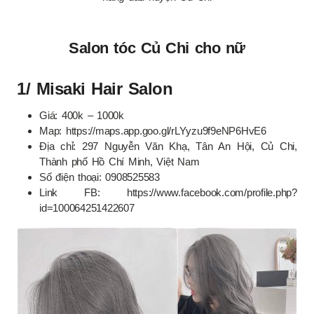
Salon tóc Củ Chi cho nữ
1/ Misaki Hair Salon
Giá: 400k – 1000k
Map: https://maps.app.goo.gl/rLYyzu9f9eNP6HvE6
Địa chỉ: 297 Nguyễn Văn Khạ, Tân An Hội, Củ Chi,
Thành phố Hồ Chí Minh, Việt Nam
Số điện thoại: 0908525583
Link FB: https://www.facebook.com/profile.php?
id=100064251422607