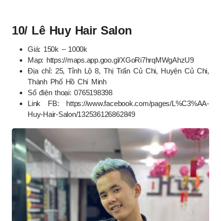
10/ Lê Huy Hair Salon
Giá: 150k – 1000k
Map: https://maps.app.goo.gl/XGoRi7hrqMWgAhzU9
Địa chỉ: 25, Tỉnh Lộ 8, Thị Trấn Củ Chi, Huyện Củ Chi,
Thành Phố Hồ Chí Minh
Số điện thoại: 0765198398
Link FB: https://www.facebook.com/pages/L%C3%AA-
Huy-Hair-Salon/132536126862849