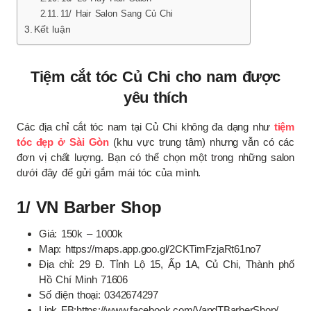
11/ Hair Salon Sang Củ Chi
Kết luận
Tiệm cắt tóc Củ Chi cho nam được
yêu thích
Các địa chỉ cắt tóc nam tại Củ Chi không đa dạng như
tiệm
tóc đẹp ở Sài Gòn
(khu vực trung tâm) nhưng vẫn có các
đơn vị chất lượng. Bạn có thể chọn một trong những salon
dưới đây để gửi gắm mái tóc của mình.
1/ VN Barber Shop
Giá: 150k – 1000k
Map: https://maps.app.goo.gl/2CKTimFzjaRt61no7
Địa chỉ: 29 Đ. Tỉnh Lộ 15, Ấp 1A, Củ Chi, Thành phố
Hồ Chí Minh 71606
Số điện thoại: 0342674297
Link FB:https://www.facebook.com/VandTBarberShop/