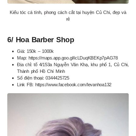
Kiểu tóc cá tính, phong cách cắt tại huyện Củ Chi, đẹp và
rẻ
6/ Hoa Barber Shop
Giá: 150k – 1000k
Map: https://maps.app.goo.gl/icLDuqKBEKp7pAG78
Địa chỉ: tổ 4/153a Nguyễn Văn Khạ, khu phố 1, Củ Chi,
Thành phố Hồ Chí Minh
Số điện thoại: 0344425725
Link FB: https://www.facebook.com/levanhoa132