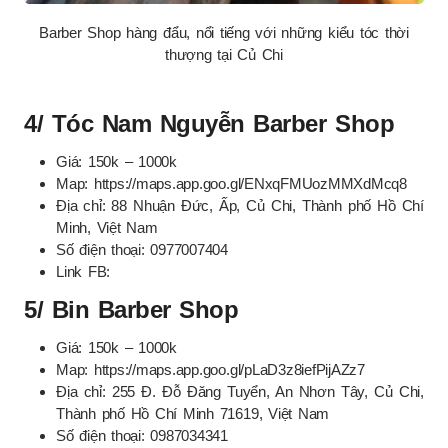
Barber Shop hàng đẩu, nổi tiếng với những kiểu tóc thời
thượng tại Củ Chi
4/ Tóc Nam Nguyễn Barber Shop
Giá: 150k – 1000k
Map: https://maps.app.goo.gl/ENxqFMUozMMXdMcq8
Địa chỉ: 88 Nhuận Đức, Ấp, Củ Chi, Thành phố Hồ Chí
Minh, Việt Nam
Số điện thoại: 0977007404
Link FB:
5/ Bin Barber Shop
Giá: 150k – 1000k
Map: https://maps.app.goo.gl/pLaD3z8iefPijAZz7
Địa chỉ: 255 Đ. Đỗ Đăng Tuyển, An Nhơn Tây, Củ Chi,
Thành phố Hồ Chí Minh 71619, Việt Nam
Số điện thoại: 0987034341