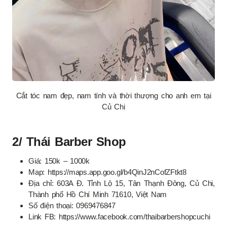
Cắt tóc nam đẹp, nam tính và thời thượng cho anh em tại
Củ Chi
2/ Thái Barber Shop
Giá: 150k – 1000k
Map: https://maps.app.goo.gl/b4QinJ2nCofZFtkt8
Địa chỉ: 603A Đ. Tỉnh Lộ 15, Tân Thạnh Đông, Củ Chi,
Thành phố Hồ Chí Minh 71610, Việt Nam
Số điện thoại: 0969476847
Link FB: https://www.facebook.com/thaibarbershopcuchi