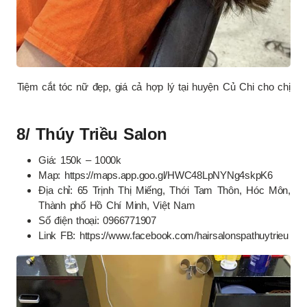
Tiệm cắt tóc nữ đẹp, giá cả hợp lý tại huyện Củ Chi cho chị
8/ Thúy Triều Salon
Giá: 150k – 1000k
Map: https://maps.app.goo.gl/HWC48LpNYNg4skpK6
Địa chỉ: 65 Trịnh Thị Miếng, Thới Tam Thôn, Hóc Môn,
Thành phố Hồ Chí Minh, Việt Nam
Số điện thoại: 0966771907
Link FB: https://www.facebook.com/hairsalonspathuytrieu