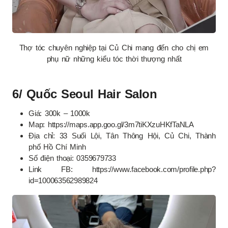
Thợ tóc chuyên nghiệp tại Củ Chi mang đến cho chị em
phụ nữ những kiểu tóc thời thượng nhất
6/ Quốc Seoul Hair Salon
Giá: 300k – 1000k
Map: https://maps.app.goo.gl/3m7tiKXzuHKfTaNLA
Địa chỉ: 33 Suối Lội, Tân Thông Hội, Củ Chi, Thành
phố Hồ Chí Minh
Số điện thoại: 0359679733
Link FB: https://www.facebook.com/profile.php?
id=100063562989824