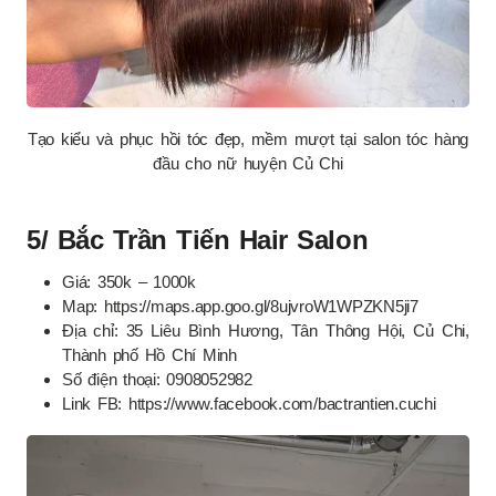
Tạo kiểu và phục hồi tóc đẹp, mềm mượt tại salon tóc hàng
đầu cho nữ huyện Củ Chi
5/ Bắc Trần Tiến Hair Salon
Giá: 350k – 1000k
Map: https://maps.app.goo.gl/8ujvroW1WPZKN5ji7
Địa chỉ: 35 Liêu Bình Hương, Tân Thông Hội, Củ Chi,
Thành phố Hồ Chí Minh
Số điện thoại: 0908052982
Link FB: https://www.facebook.com/bactrantien.cuchi