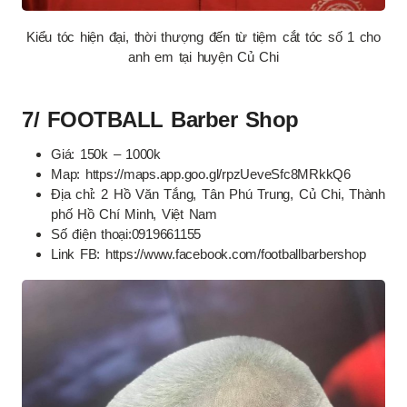
Kiểu tóc hiện đại, thời thượng đến từ tiệm cắt tóc số 1 cho
anh em tại huyện Củ Chi
7/ FOOTBALL Barber Shop
Giá: 150k – 1000k
Map: https://maps.app.goo.gl/rpzUeveSfc8MRkkQ6
Địa chỉ: 2 Hồ Văn Tắng, Tân Phú Trung, Củ Chi, Thành
phố Hồ Chí Minh, Việt Nam
Số điện thoại:0919661155
Link FB: https://www.facebook.com/footballbarbershop