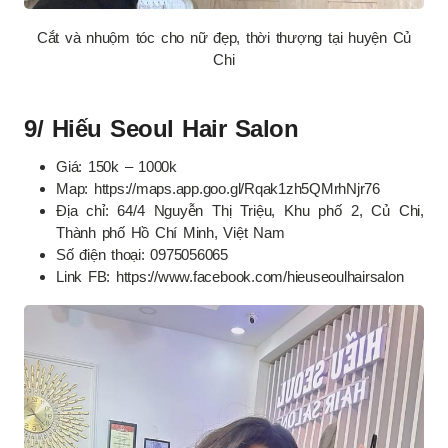
Cắt và nhuộm tóc cho nữ đẹp, thời thượng tại huyện Củ
Chi
9/ Hiếu Seoul Hair Salon
Giá: 150k – 1000k
Map: https://maps.app.goo.gl/Rqak1zh5QMrhNjr76
Địa chỉ: 64/4 Nguyễn Thị Triệu, Khu phố 2, Củ Chi,
Thành phố Hồ Chí Minh, Việt Nam
Số điện thoại: 0975056065
Link FB: https://www.facebook.com/hieuseoulhairsalon