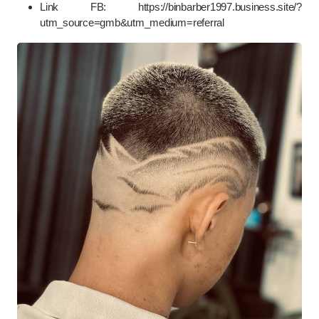
Link FB: https://binbarber1997.business.site/?
utm_source=gmb&utm_medium=referral