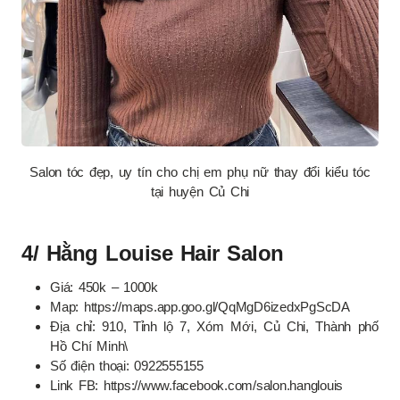
Salon tóc đẹp, uy tín cho chị em phụ nữ thay đổi kiểu tóc
tại huyện Củ Chi
4/ Hằng Louise Hair Salon
Giá: 450k – 1000k
Map: https://maps.app.goo.gl/QqMgD6izedxPgScDA
Địa chỉ: 910, Tỉnh lộ 7, Xóm Mới, Củ Chi, Thành phố
Hồ Chí Minh\
Số điện thoại: 0922555155
Link FB: https://www.facebook.com/salon.hanglouis