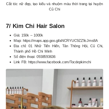
Cắt tóc nữ đẹp, tạo kiểu và nhuộm màu thời trang tại huyện
Củ Chi
7/ Kim Chi Hair Salon
Giá: 150k – 1000k
Map: https://maps.app.goo.gl/aNCRYUC9ZZ9cJms8A
Địa chỉ: 01 Nhữ Tiến Hiến, Tân Thông Hội, Củ Chi,
Thành phố Hồ Chí Minh
Số điện thoại: 0938593636
Link FB: https://www.facebook.com/Tocdepkimchi