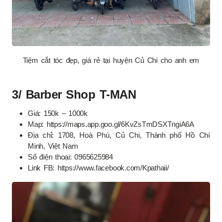
Tiệm cắt tóc đẹp, giá rẻ tại huyện Củ Chi cho anh em
3/ Barber Shop T-MAN
Giá: 150k – 1000k
Map: https://maps.app.goo.gl/6KvZsTmDSXTngiA6A
Địa chỉ: 1708, Hoà Phú, Củ Chi, Thành phố Hồ Chí
Minh, Việt Nam
Số điện thoại: 0965625984
Link FB: https://www.facebook.com/Kpathaii/