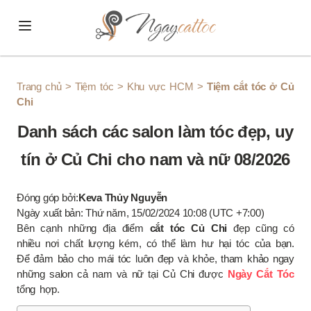
Skip to content
Trang chủ
>
Tiệm tóc
>
Khu vực HCM
>
Tiệm cắt tóc ở Củ
Chi
Danh sách các salon làm tóc đẹp, uy
tín ở Củ Chi cho nam và nữ 08/2026
Đóng góp bởi:
Keva Thủy Nguyễn
Ngày xuất bản: Thứ năm, 15/02/2024 10:08 (UTC +7:00)
Bên cạnh những địa điểm
cắt tóc Củ Chi
đẹp cũng có
nhiều nơi chất lượng kém, có thể làm hư hại tóc của bạn.
Để đảm bảo cho mái tóc luôn đẹp và khỏe, tham khảo ngay
những salon cả nam và nữ tại Củ Chi được
Ngày Cắt Tóc
tổng hợp.