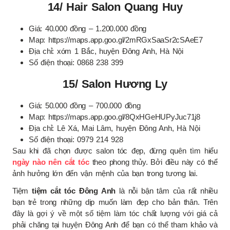
14/ Hair Salon Quang Huy
Giá: 40.000 đồng – 1.200.000 đồng
Map: https://maps.app.goo.gl/2mRGxSaaSr2cSAeE7
Địa chỉ: xóm 1 Bắc, huyện Đông Anh, Hà Nội
Số điện thoại: 0868 238 399
15/ Salon Hương Ly
Giá: 50.000 đồng – 700.000 đồng
Map: https://maps.app.goo.gl/8QxHGeHUPyJuc71j8
Địa chỉ: Lê Xá, Mai Lâm, huyện Đông Anh, Hà Nội
Số điện thoại: 0979 214 928
Sau khi đã chọn được salon tóc đẹp, đừng quên tìm hiểu
ngày nào nên cắt tóc
theo phong thủy. Bởi điều này có thể
ảnh hưởng lớn đến vận mệnh của bạn trong tương lai.
Tiệm
tiệm cắt tóc Đông Anh
là nỗi bận tâm của rất nhiều
bạn trẻ trong những dịp muốn làm đẹp cho bản thân. Trên
đây là gợi ý về một số tiệm làm tóc chất lượng với giá cả
phải chăng tại huyện Đông Anh để bạn có thể tham khảo và