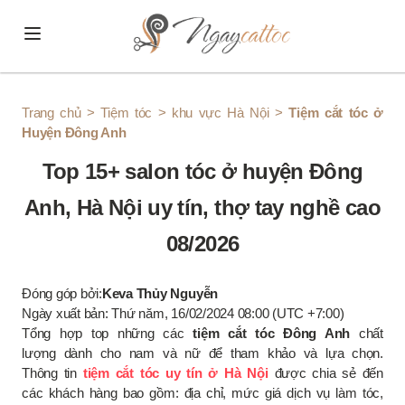
Skip to content
Trang chủ
>
Tiệm tóc
>
khu vực Hà Nội
>
Tiệm cắt tóc ở
Huyện Đông Anh
Top 15+ salon tóc ở huyện Đông
Anh, Hà Nội uy tín, thợ tay nghề cao
08/2026
Đóng góp bởi:
Keva Thủy Nguyễn
Ngày xuất bản: Thứ năm, 16/02/2024 08:00 (UTC +7:00)
Tổng hợp top những các
tiệm cắt tóc Đông Anh
chất
lượng dành cho nam và nữ để tham khảo và lựa chọn.
Thông tin
tiệm cắt tóc uy tín ở Hà Nội
được chia sẻ đến
các khách hàng bao gồm: địa chỉ, mức giá dịch vụ làm tóc,