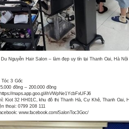
Du Nguyễn Hair Salon – làm đẹp uy tín tại Thanh Oai, Hà Nội
 Tóc 3 Gốc
25.000 đồng – 200.000 đồng
https://maps.app.goo.gl/ihVWpNe1YcbFxUFJ6
hỉ: Kiot 32 HH01C, khu đô thị Thanh Hà, Cự Khê, Thanh Oai, 
ện thoại: 0799 208 111
facebook: www.facebook.com/SalonToc3Goc/