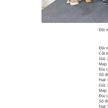
Đội n
Đội n
Cắt 
Giá:
Map:
Địa 
Số đi
Hair
Giá:
Map:
Địa 
Số đi
Hair