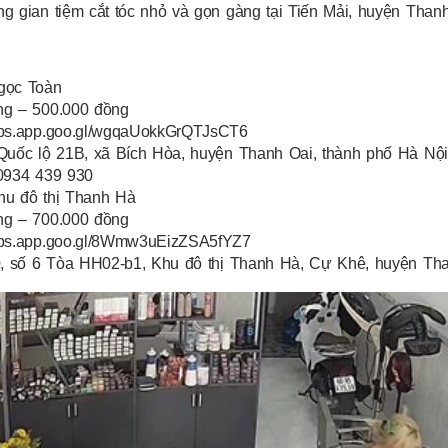
g gian tiệm cắt tóc nhỏ và gọn gàng tại Tiến Mải, huyện Than
gọc Toàn
ng – 500.000 đồng
maps.app.goo.gl/wgqaUokkGrQTJsCT6
 Quốc lộ 21B, xã Bích Hòa, huyện Thanh Oai, thành phố Hà Nội
 0934 439 930
hu đô thị Thanh Hà
ng – 700.000 đồng
maps.app.goo.gl/8Wmw3uEizZSA5fYZ7
50, số 6 Tòa HH02-b1, Khu đô thị Thanh Hà, Cự Khê, huyện Th