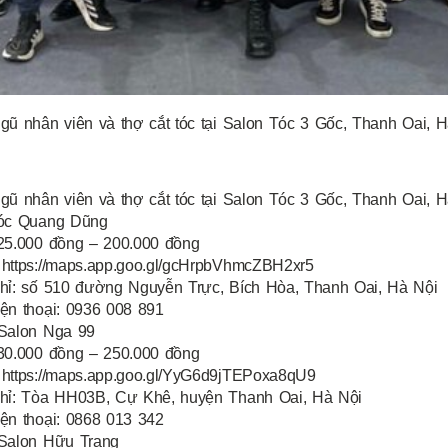
gũ nhân viên và thợ cắt tóc tại Salon Tóc 3 Gốc, Thanh Oai, 
gũ nhân viên và thợ cắt tóc tại Salon Tóc 3 Gốc, Thanh Oai, 
tóc Quang Dũng
 25.000 đồng – 200.000 đồng
 https://maps.app.goo.gl/gcHrpbVhmcZBH2xr5
chỉ: số 510 đường Nguyễn Trực, Bích Hòa, Thanh Oai, Hà Nội
ện thoại: 0936 008 891
 Salon Nga 99
 30.000 đồng – 250.000 đồng
 https://maps.app.goo.gl/YyG6d9jTEPoxa8qU9
chỉ: Tòa HH03B, Cự Khê, huyện Thanh Oai, Hà Nội
ện thoại: 0868 013 342
 Salon Hữu Trang