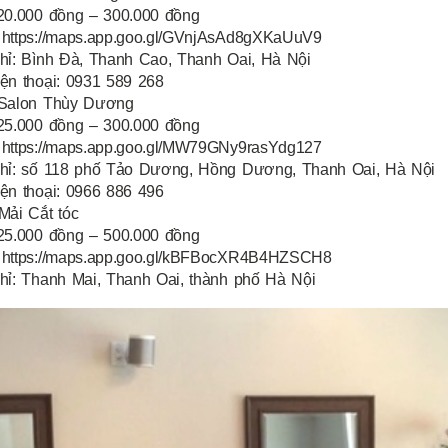
 20.000 đồng – 300.000 đồng
 https://maps.app.goo.gl/GVnjAsAd8gXKaUuV9
chỉ: Bình Đà, Thanh Cao, Thanh Oai, Hà Nội
ện thoại: 0931 589 268
 Salon Thùy Dương
 25.000 đồng – 300.000 đồng
 https://maps.app.goo.gl/MW79GNy9rasYdg127
chỉ: số 118 phố Tảo Dương, Hồng Dương, Thanh Oai, Hà Nội
ện thoại: 0966 886 496
Mải Cắt tóc
 25.000 đồng – 500.000 đồng
 https://maps.app.goo.gl/kBFBocXR4B4HZSCH8
hỉ: Thanh Mai, Thanh Oai, thành phố Hà Nội