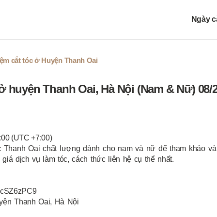
Ngày cắ
iệm cắt tóc ở Huyện Thanh Oai
ở huyện Thanh Oai, Hà Nội (Nam & Nữ) 08/
:00 (UTC +7:00)
óc Thanh Oai chất lượng dành cho nam và nữ để tham khảo và 
iá dịch vụ làm tóc, cách thức liên hệ cụ thể nhất.
jAcSZ6zPC9
uyện Thanh Oai, Hà Nội