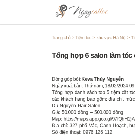
Skip to content
Trang chủ
>
Tiệm tóc
>
khu vực Hà Nội
>
T
Tổng hợp 6 salon làm tóc 
Đóng góp bởi:
Keva Thủy Nguyễn
Ngày xuất bản: Thứ năm, 18/02/2024 09
Tổng hợp danh sách top 5 tiệm cắt t
các khách hàng bao gồm: địa chỉ, mức g
Du Nguyễn Hair Salon
Giá: 50.000 đồng – 500.000 đồng
Map: https://maps.app.goo.gl/97fQhH2
Địa chỉ: 327 phố Vác, Canh Hoạch, h
Số điện thoại: 0976 126 112