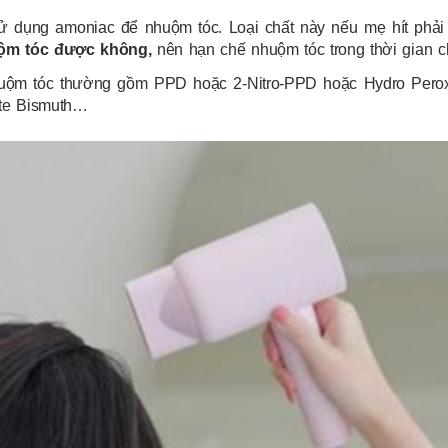
ử dụng amoniac để nhuộm tóc. Loại chất này nếu mẹ hít phả
ộm tóc được không,
nên hạn chế nhuộm tóc trong thời gian c
huộm tóc thường gồm PPD hoặc 2-Nitro-PPD hoặc Hydro Perox
rate Bismuth…