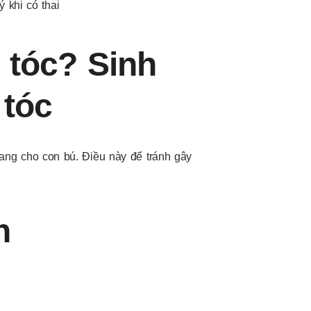
ý khi có thai
 tóc? Sinh
 tóc
ang cho con bú. Điều này để tránh gây
n