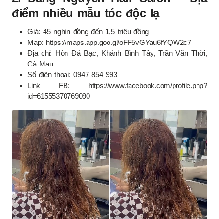
điểm nhiều mẫu tóc độc lạ
Giá: 45 nghìn đồng đến 1,5 triệu đồng
Map: https://maps.app.goo.gl/oFF5vGYau6fYQW2c7
Địa chỉ: Hòn Đá Bạc, Khánh Bình Tây, Trần Văn Thời,
Cà Mau
Số điện thoại: 0947 854 993
Link FB: https://www.facebook.com/profile.php?
id=61555370769090