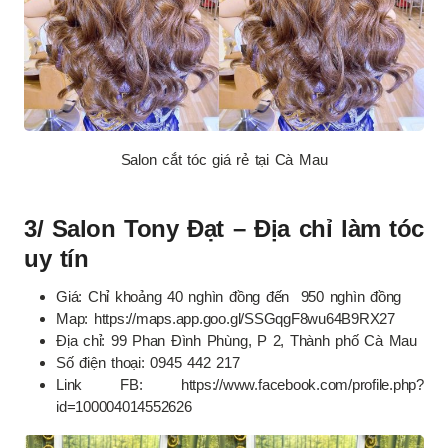
Salon cắt tóc giá rẻ tại Cà Mau
3/ Salon Tony Đạt – Địa chỉ làm tóc
uy tín
Giá: Chỉ khoảng 40 nghìn đồng đến 950 nghìn đồng
Map: https://maps.app.goo.gl/SSGqgF8wu64B9RX27
Địa chỉ: 99 Phan Đình Phùng, P 2, Thành phố Cà Mau
Số điện thoại: 0945 442 217
Link FB: https://www.facebook.com/profile.php?
id=100004014552626