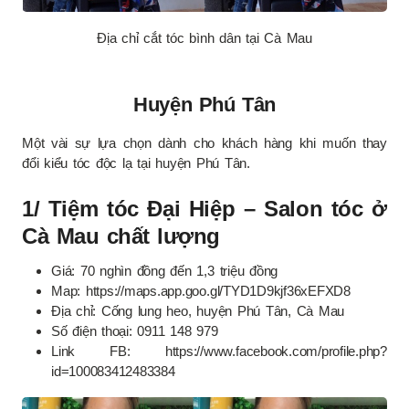
Địa chỉ cắt tóc bình dân tại Cà Mau
Huyện Phú Tân
Một vài sự lựa chọn dành cho khách hàng khi muốn thay
đổi kiểu tóc độc lạ tại huyện Phú Tân.
1/ Tiệm tóc Đại Hiệp – Salon tóc ở
Cà Mau chất lượng
Giá: 70 nghìn đồng đến 1,3 triệu đồng
Map: https://maps.app.goo.gl/TYD1D9kjf36xEFXD8
Địa chỉ: Cống lung heo, huyện Phú Tân, Cà Mau
Số điện thoại: 0911 148 979
Link FB: https://www.facebook.com/profile.php?
id=100083412483384