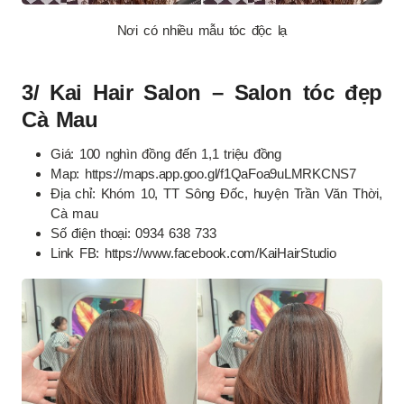
Nơi có nhiều mẫu tóc độc lạ
3/ Kai Hair Salon – Salon tóc đẹp
Cà Mau
Giá: 100 nghìn đồng đến 1,1 triệu đồng
Map: https://maps.app.goo.gl/f1QaFoa9uLMRKCNS7
Địa chỉ: Khóm 10, TT Sông Đốc, huyện Trần Văn Thời,
Cà mau
Số điện thoại: 0934 638 733
Link FB: https://www.facebook.com/KaiHairStudio