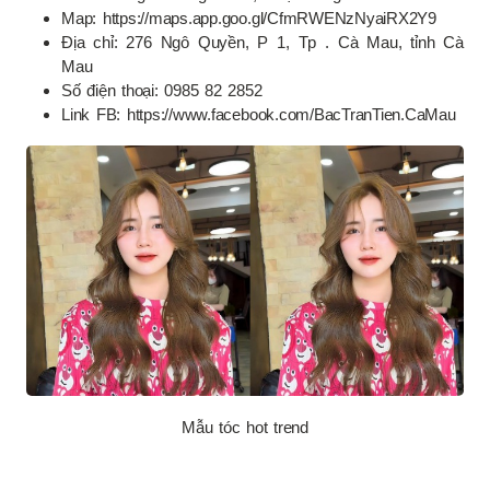
Map: https://maps.app.goo.gl/CfmRWENzNyaiRX2Y9
Địa chỉ: 276 Ngô Quyền, P 1, Tp . Cà Mau, tỉnh Cà
Mau
Số điện thoại: 0985 82 2852
Link FB: https://www.facebook.com/BacTranTien.CaMau
Mẫu tóc hot trend