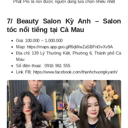
Phát Pro là nơi được người dùng lựa chọn nhiều nhất
7/ Beauty Salon Kỳ Anh – Salon
tóc nổi tiếng tại Cà Mau
Giá: 100.000 – 1.000.000
Map: https://maps.app.goo.gl/f6qWwZaSBFnGvXv9A
Địa chỉ: 139 Lý Thường Kiệt, Phường 6, Thành phố Cà
Mau
Số điện thoại: 0916 961 555
Link FB: https://www.facebook.com/thanhchuongkyanh/