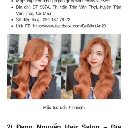
Map: https://maps.app.goo.gl/JvBwbecAWy3fjPK89
Địa chỉ: ĐT 987A, Thị trấn Trần Văn Thời, huyện Trần
Văn Thời, Cà Mau
Số điện thoại: 094 187 78 73
Link FB: https://www.facebook.com/BuiNhutAn20
Mẫu tóc uốn + nhuộm
2/ Đang Nguyễn Hair Salon – Địa