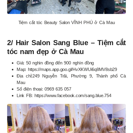
Tiệm cắt tóc Beauty Salon VĨNH PHÚ ở Cà Mau
2/ Hair Salon Sang Blue – Tiệm cắt
tóc nam đẹp ở Cà Mau
Giá: 50 nghìn đồng đến 900 nghìn đồng
Map: https://maps.app.goo.gl/HvXKWUi6q8MV8sb29
Địa chỉ:249 Nguyễn Trãi, Phường 9, Thành phố Cà
Mau
Số điện thoại: 0969 635 057
Link FB: https://www.facebook.com/sang.blue.754