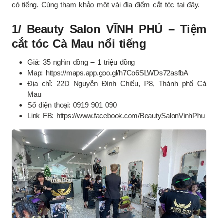
có tiếng. Cùng tham khảo một vài địa điểm cắt tóc tại đây.
1/ Beauty Salon VĨNH PHÚ – Tiệm
cắt tóc Cà Mau nổi tiếng
Giá: 35 nghìn đồng – 1 triệu đồng
Map: https://maps.app.goo.gl/h7Co6SLWDs72asfbA
Địa chỉ: 22D Nguyễn Đình Chiểu, P8, Thành phố Cà
Mau
Số điện thoại: 0919 901 090
Link FB: https://www.facebook.com/BeautySalonVinhPhu