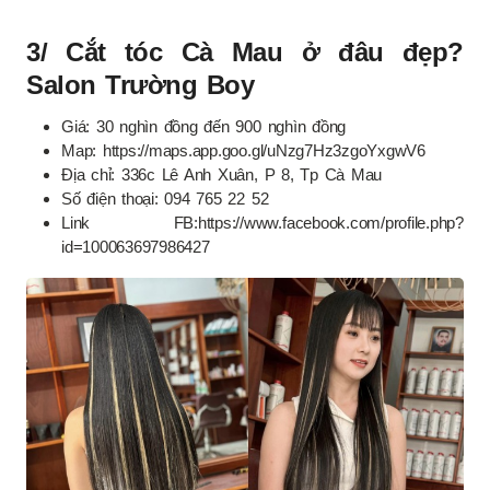
3/ Cắt tóc Cà Mau ở đâu đẹp?
Salon Trường Boy
Giá: 30 nghìn đồng đến 900 nghìn đồng
Map: https://maps.app.goo.gl/uNzg7Hz3zgoYxgwV6
Địa chỉ: 336c Lê Anh Xuân, P 8, Tp Cà Mau
Số điện thoại: 094 765 22 52
Link FB:https://www.facebook.com/profile.php?
id=100063697986427