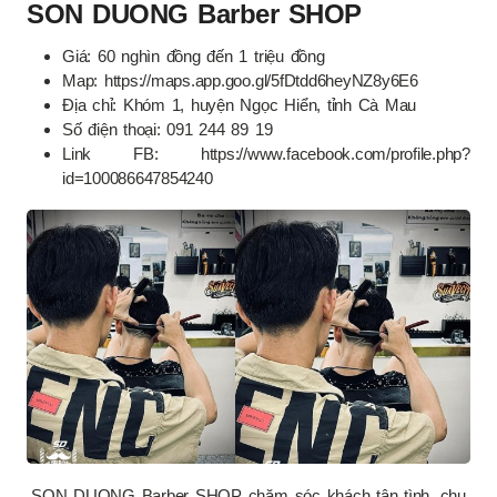
SON DUONG Barber SHOP
Giá: 60 nghìn đồng đến 1 triệu đồng
Map: https://maps.app.goo.gl/5fDtdd6heyNZ8y6E6
Địa chỉ: Khóm 1, huyện Ngọc Hiển, tỉnh Cà Mau
Số điện thoại: 091 244 89 19
Link FB: https://www.facebook.com/profile.php?
id=100086647854240
SON DUONG Barber SHOP chăm sóc khách tận tình, chu