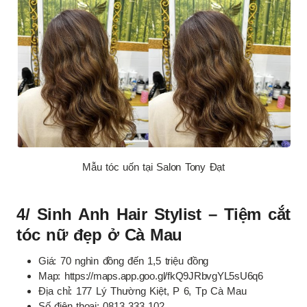
Mẫu tóc uốn tại Salon Tony Đạt
4/ Sinh Anh Hair Stylist – Tiệm cắt
tóc nữ đẹp ở Cà Mau
Giá: 70 nghìn đồng đến 1,5 triệu đồng
Map: https://maps.app.goo.gl/fkQ9JRbvgYL5sU6q6
Địa chỉ: 177 Lý Thường Kiệt, P 6, Tp Cà Mau
Số điện thoại: 0813 333 102