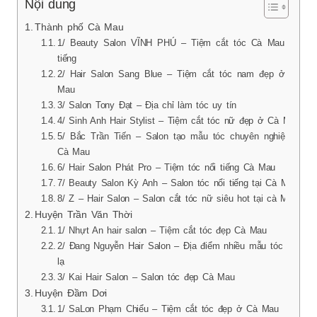
Nội dung
Thành phố Cà Mau
1/ Beauty Salon VĨNH PHÚ – Tiệm cắt tóc Cà Mau nổi
tiếng
2/ Hair Salon Sang Blue – Tiệm cắt tóc nam đẹp ở Cà
Mau
3/ Salon Tony Đạt – Địa chỉ làm tóc uy tín
4/ Sinh Anh Hair Stylist – Tiệm cắt tóc nữ đẹp ở Cà Mau
5/ Bắc Trần Tiến – Salon tạo mẫu tóc chuyên nghiệp ở
Cà Mau
6/ Hair Salon Phát Pro – Tiệm tóc nổi tiếng Cà Mau
7/ Beauty Salon Kỳ Anh – Salon tóc nổi tiếng tại Cà Mau
8/ Z – Hair Salon – Salon cắt tóc nữ siêu hot tại cà Mau
Huyện Trần Văn Thời
1/ Nhựt An hair salon – Tiệm cắt tóc đẹp Cà Mau
2/ Đang Nguyễn Hair Salon – Địa điểm nhiều mẫu tóc độc
lạ
3/ Kai Hair Salon – Salon tóc đẹp Cà Mau
Huyện Đầm Dơi
1/ SaLon Phạm Chiểu – Tiệm cắt tóc đẹp ở Cà Mau