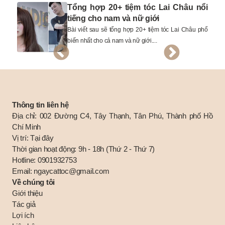
ất
Tổng hợp 20+ tiệm tóc Lai Châu nổi
tiếng cho nam và nữ giới
ười
Bài viết sau sẽ tổng hợp 20+ tiệm tóc Lai Châu phổ
biến nhất cho cả nam và nữ giới....
Thông tin liên hệ
Địa chỉ: 002 Đường C4, Tây Thạnh, Tân Phú, Thành phố Hồ
Chí Minh
Vị trí:
Tại đây
Thời gian hoạt động: 9h - 18h (Thứ 2 - Thứ 7)
Hotline:
0901932753
Email:
ngaycattoc@gmail.com
Về chúng tôi
Giới thiệu
Tác giả
Lợi ích