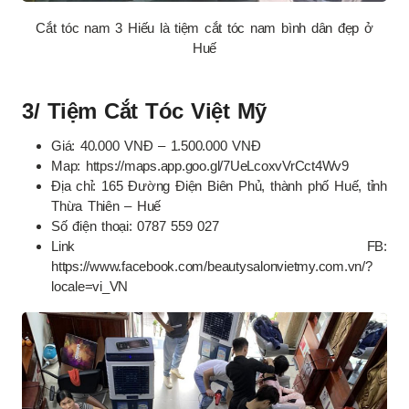
Cắt tóc nam 3 Hiếu là tiệm cắt tóc nam bình dân đẹp ở
Huế
3/ Tiệm Cắt Tóc Việt Mỹ
Giá: 40.000 VNĐ – 1.500.000 VNĐ
Map: https://maps.app.goo.gl/7UeLcoxvVrCct4Wv9
Địa chỉ: 165 Đường Điện Biên Phủ, thành phố Huế, tỉnh
Thừa Thiên – Huế
Số điện thoại: 0787 559 027
Link FB:
https://www.facebook.com/beautysalonvietmy.com.vn/?
locale=vi_VN