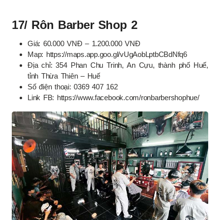
17/ Rôn Barber Shop 2
Giá: 60.000 VNĐ – 1.200.000 VNĐ
Map: https://maps.app.goo.gl/vUgAobLptbCBdNfq6
Địa chỉ: 354 Phan Chu Trinh, An Cựu, thành phố Huế,
tỉnh Thừa Thiên – Huế
Số điện thoại: 0369 407 162
Link FB: https://www.facebook.com/ronbarbershophue/