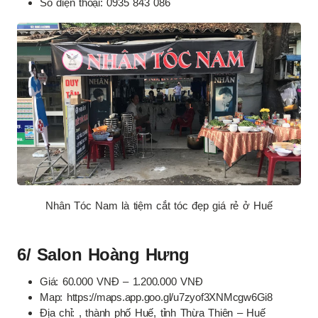
Số điện thoại: 0935 843 086
Nhân Tóc Nam là tiệm cắt tóc đẹp giá rẻ ở Huế
6/ Salon Hoàng Hưng
Giá: 60.000 VNĐ – 1.200.000 VNĐ
Map: https://maps.app.goo.gl/u7zyof3XNMcgw6Gi8
Địa chỉ: , thành phố Huế, tỉnh Thừa Thiên – Huế