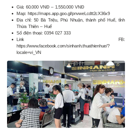
Giá: 60.000 VNĐ – 1.550.000 VNĐ
Map: https://maps.app.goo.gl/pnvweLcdtt2cX36x9
Địa chỉ: 50 Bà Triệu, Phú Nhuận, thành phố Huế, tỉnh
Thừa Thiên – Huế
Số điện thoại: 0394 027 333
Link FB:
https://www.facebook.com/sinhanh.thuathienhue/?
locale=vi_VN