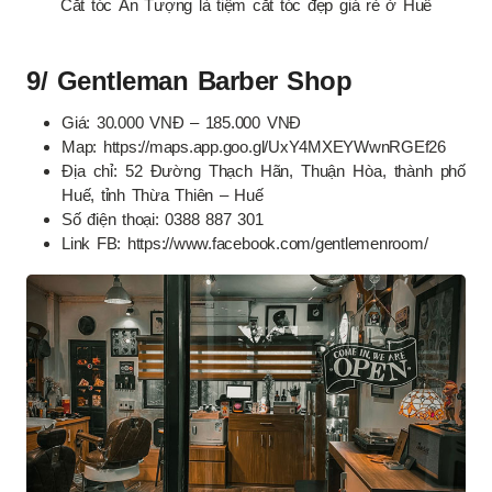
Cắt tóc Ấn Tượng là tiệm cắt tóc đẹp giá rẻ ở Huế
9/ Gentleman Barber Shop
Giá: 30.000 VNĐ – 185.000 VNĐ
Map: https://maps.app.goo.gl/UxY4MXEYWwnRGEf26
Địa chỉ: 52 Đường Thạch Hãn, Thuận Hòa, thành phố
Huế, tỉnh Thừa Thiên – Huế
Số điện thoại: 0388 887 301
Link FB: https://www.facebook.com/gentlemenroom/