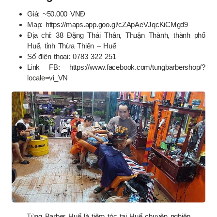
Giá: ~50.000 VNĐ
Map: https://maps.app.goo.gl/cZApAeVJqcKiCMgd9
Địa chỉ: 38 Đặng Thái Thân, Thuận Thành, thành phố
Huế, tỉnh Thừa Thiên – Huế
Số điện thoại: 0783 322 251
Link FB: https://www.facebook.com/tungbarbershop/?
locale=vi_VN
Tùng Barber Huế là tiệm tóc tại Huế chuyên nghiệp