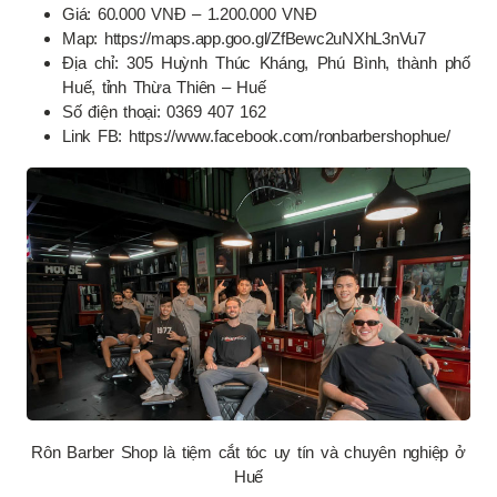
Giá: 60.000 VNĐ – 1.200.000 VNĐ
Map: https://maps.app.goo.gl/ZfBewc2uNXhL3nVu7
Địa chỉ: 305 Huỳnh Thúc Kháng, Phú Bình, thành phố
Huế, tỉnh Thừa Thiên – Huế
Số điện thoại: 0369 407 162
Link FB: https://www.facebook.com/ronbarbershophue/
Rôn Barber Shop là tiệm cắt tóc uy tín và chuyên nghiệp ở
Huế