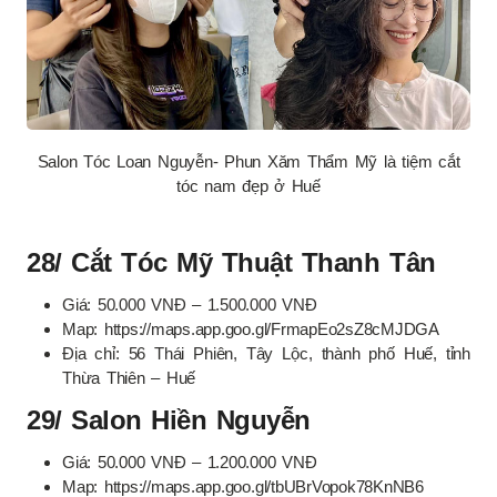
Salon Tóc Loan Nguyễn- Phun Xăm Thẩm Mỹ là tiệm cắt
tóc nam đẹp ở Huế
28/ Cắt Tóc Mỹ Thuật Thanh Tân
Giá: 50.000 VNĐ – 1.500.000 VNĐ
Map: https://maps.app.goo.gl/FrmapEo2sZ8cMJDGA
Địa chỉ: 56 Thái Phiên, Tây Lộc, thành phố Huế, tỉnh
Thừa Thiên – Huế
29/ Salon Hiền Nguyễn
Giá: 50.000 VNĐ – 1.200.000 VNĐ
Map: https://maps.app.goo.gl/tbUBrVopok78KnNB6