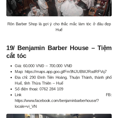
Rôn Barber Shop là gợi ý cho thắc mắc làm tóc ở đâu đẹp
Huế
19/ Benjamin Barber House – Tiệm
cắt tóc
Giá: 60.000 VNĐ – 700.000 VNĐ
Map: https://maps.app.goo.gl/Fm9NJUBWJRodRFVq7
Địa chỉ: 290 Đinh Tiên Hoàng, Thuận Thành, thành phố
Huế, tỉnh Thừa Thiên – Huế
Số điện thoại: 0762 284 109
Link FB:
https://www.facebook.com/benjaminbarberhouse/?
locale=vi_VN