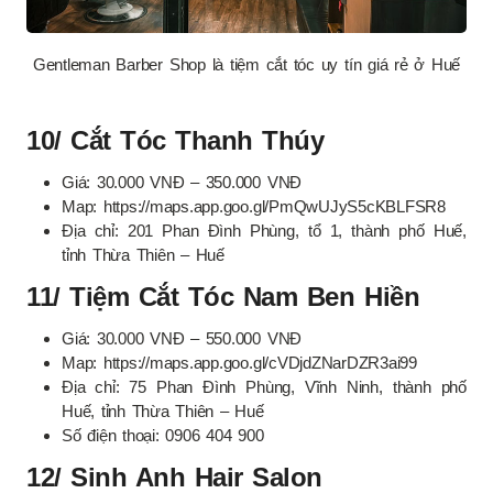
Gentleman Barber Shop là tiệm cắt tóc uy tín giá rẻ ở Huế
10/ Cắt Tóc Thanh Thúy
Giá: 30.000 VNĐ – 350.000 VNĐ
Map: https://maps.app.goo.gl/PmQwUJyS5cKBLFSR8
Địa chỉ: 201 Phan Đình Phùng, tổ 1, thành phố Huế,
tỉnh Thừa Thiên – Huế
11/ Tiệm Cắt Tóc Nam Ben Hiền
Giá: 30.000 VNĐ – 550.000 VNĐ
Map: https://maps.app.goo.gl/cVDjdZNarDZR3ai99
Địa chỉ: 75 Phan Đình Phùng, Vĩnh Ninh, thành phố
Huế, tỉnh Thừa Thiên – Huế
Số điện thoại: 0906 404 900
12/ Sinh Anh Hair Salon