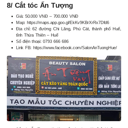
8/ Cắt tóc Ấn Tượng
Giá: 50.000 VNĐ – 700.000 VNĐ
Map: https://maps.app.goo.gl/EkKv9KBrXrRx7Dfd6
Địa chỉ: 62 đường Chi Lăng, Phú Cát, thành phố Huế,
tỉnh Thừa Thiên – Huế
Số điện thoại: 0793 666 686
Link FB: https://www.facebook.com/SalonAnTuongHue/