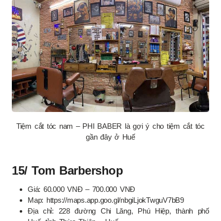
Tiệm cắt tóc nam – PHI BABER là gợi ý cho tiệm cắt tóc
gần đây ở Huế
15/ Tom Barbershop
Giá: 60.000 VNĐ – 700.000 VNĐ
Map: https://maps.app.goo.gl/nbgiLjokTwguV7bB9
Địa chỉ: 228 đường Chi Lăng, Phú Hiệp, thành phố