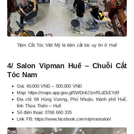
Tiệm Cắt Tóc Việt Mỹ là tiệm cắt tóc uy tín ở Huế
4/ Salon Vipman Huế – Chuỗi Cắt
Tóc Nam
Giá: 40.000 VNĐ – 500.000 VNĐ
Map: https://maps.app.goo.gl/5WDn6J1mRLdZkEYd9
Địa chỉ: 68 Hùng Vương, Phú Nhuận, thành phố Huế,
tỉnh Thừa Thiên – Huế
Số điện thoại: 0766 660 335
Link FB: https://www.facebook.com/vipmansalon/