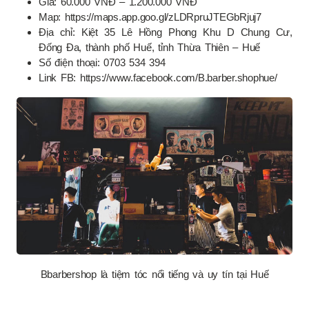
Giá: 60.000 VNĐ – 1.200.000 VNĐ
Map: https://maps.app.goo.gl/zLDRpruJTEGbRjuj7
Địa chỉ: Kiệt 35 Lê Hồng Phong Khu D Chung Cư,
Đống Đa, thành phố Huế, tỉnh Thừa Thiên – Huế
Số điện thoại: 0703 534 394
Link FB: https://www.facebook.com/B.barber.shophue/
Bbarbershop là tiệm tóc nổi tiếng và uy tín tại Huế