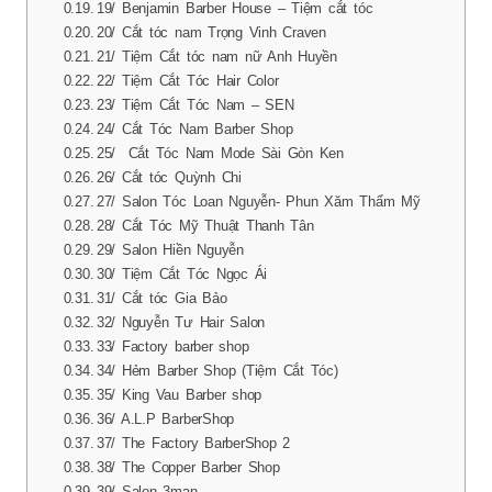
19/ Benjamin Barber House – Tiệm cắt tóc
20/ Cắt tóc nam Trọng Vinh Craven
21/ Tiệm Cắt tóc nam nữ Anh Huyền
22/ Tiệm Cắt Tóc Hair Color
23/ Tiệm Cắt Tóc Nam – SEN
24/ Cắt Tóc Nam Barber Shop
25/ Cắt Tóc Nam Mode Sài Gòn Ken
26/ Cắt tóc Quỳnh Chi
27/ Salon Tóc Loan Nguyễn- Phun Xăm Thẩm Mỹ
28/ Cắt Tóc Mỹ Thuật Thanh Tân
29/ Salon Hiền Nguyễn
30/ Tiệm Cắt Tóc Ngọc Ái
31/ Cắt tóc Gia Bảo
32/ Nguyễn Tư Hair Salon
33/ Factory barber shop
34/ Hẻm Barber Shop (Tiệm Cắt Tóc)
35/ King Vau Barber shop
36/ A.L.P BarberShop
37/ The Factory BarberShop 2
38/ The Copper Barber Shop
39/ Salon 3man