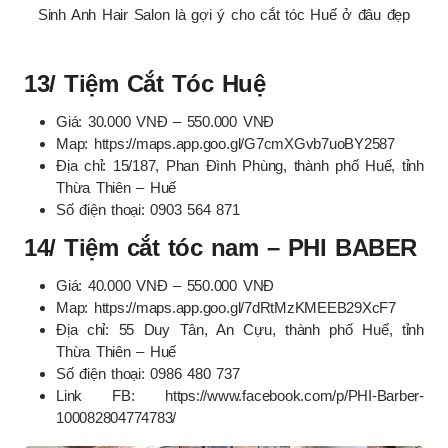
Sinh Anh Hair Salon là gợi ý cho cắt tóc Huế ở đâu đẹp
13/ Tiệm Cắt Tóc Huệ
Giá: 30.000 VNĐ – 550.000 VNĐ
Map: https://maps.app.goo.gl/G7cmXGvb7uoBY2587
Địa chỉ: 15/187, Phan Đình Phùng, thành phố Huế, tỉnh
Thừa Thiên – Huế
Số điện thoại: 0903 564 871
14/ Tiệm cắt tóc nam – PHI BABER
Giá: 40.000 VNĐ – 550.000 VNĐ
Map: https://maps.app.goo.gl/7dRtMzKMEEB29XcF7
Địa chỉ: 55 Duy Tân, An Cựu, thành phố Huế, tỉnh
Thừa Thiên – Huế
Số điện thoại: 0986 480 737
Link FB: https://www.facebook.com/p/PHI-Barber-
100082804774783/