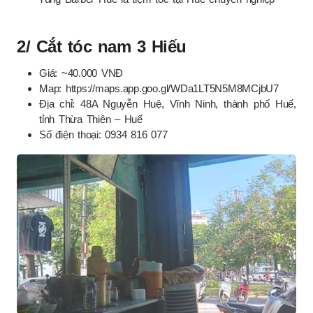
2/ Cắt tóc nam 3 Hiếu
Giá: ~40.000 VNĐ
Map: https://maps.app.goo.gl/WDa1LT5N5M8MCjbU7
Địa chỉ: 48A Nguyễn Huệ, Vĩnh Ninh, thành phố Huế,
tỉnh Thừa Thiên – Huế
Số điện thoại: 0934 816 077