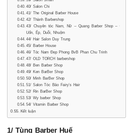
40/ Salon Chi
41/ The Original Barber House
42/ Thành Barbershop
43/ Chuyên tóc Nam, Nữ – Quang Barber Shop – Cắt,
Uốn, Ép, Duỗi, Nhuộm
44/ Hair Salon Duy Trung
45/ Barber House
46/ Tóc Nam Đẹp Phong BvB Phan Chu Trinh
47/ OLD TORCH barbershop
48/ Ben Barber Shop
49/ Ken BarBer Shop
50/ Minh BarBer Shop
51/ Salon Tóc Bảo Fairy’s Hair
52/ Rin BarBer Shop
53/ Wy barber Shop
54/ Vitamin Barber Shop
Kết luận
1/ Tùng Barber Huế