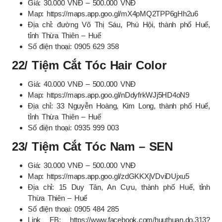
Giá: 30.000 VNĐ – 500.000 VNĐ
Map: https://maps.app.goo.gl/mX4pMQ2TPP6gHh2u6
Địa chỉ: đường Võ Thị Sáu, Phú Hội, thành phố Huế,
tỉnh Thừa Thiên – Huế
Số điện thoại: 0905 629 358
22/ Tiệm Cắt Tóc Hair Color
Giá: 40.000 VNĐ – 500.000 VNĐ
Map: https://maps.app.goo.gl/nDdyfrkWJj5HD4oN9
Địa chỉ: 33 Nguyễn Hoàng, Kim Long, thành phố Huế,
tỉnh Thừa Thiên – Huế
Số điện thoại: 0935 999 003
23/ Tiệm Cắt Tóc Nam – SEN
Giá: 30.000 VNĐ – 500.000 VNĐ
Map: https://maps.app.goo.gl/zdGKKXjVDviDUjxu5
Địa chỉ: 15 Duy Tân, An Cựu, thành phố Huế, tỉnh
Thừa Thiên – Huế
Số điện thoại: 0905 484 285
Link FB: https://www.facebook.com/huuthuan.do.313?