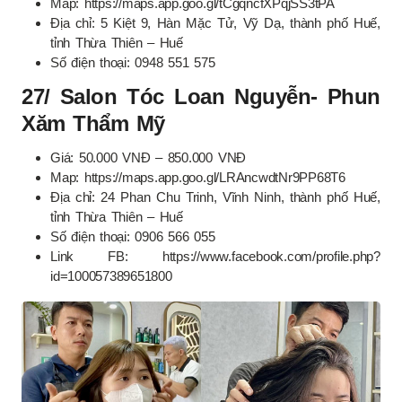
Map: https://maps.app.goo.gl/tCgqncfXPqjSS3tPA
Địa chỉ: 5 Kiệt 9, Hàn Mặc Tử, Vỹ Dạ, thành phố Huế,
tỉnh Thừa Thiên – Huế
Số điện thoại: 0948 551 575
27/ Salon Tóc Loan Nguyễn- Phun
Xăm Thẩm Mỹ
Giá: 50.000 VNĐ – 850.000 VNĐ
Map: https://maps.app.goo.gl/LRAncwdtNr9PP68T6
Địa chỉ: 24 Phan Chu Trinh, Vĩnh Ninh, thành phố Huế,
tỉnh Thừa Thiên – Huế
Số điện thoại: 0906 566 055
Link FB: https://www.facebook.com/profile.php?
id=100057389651800