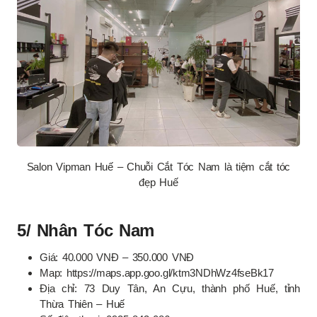
Salon Vipman Huế – Chuỗi Cắt Tóc Nam là tiệm cắt tóc
đẹp Huế
5/ Nhân Tóc Nam
Giá: 40.000 VNĐ – 350.000 VNĐ
Map: https://maps.app.goo.gl/ktm3NDhWz4fseBk17
Địa chỉ: 73 Duy Tân, An Cựu, thành phố Huế, tỉnh
Thừa Thiên – Huế