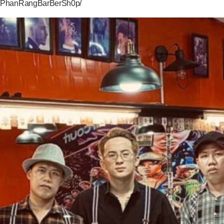
om/PhanRangBarBerSh0p/