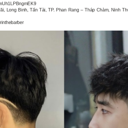
N3BmUh1LPBngmEK9
rãi, Long Binh, Tấn Tài, TP. Phan Rang – Tháp Chàm, Ninh T
rinthebarber