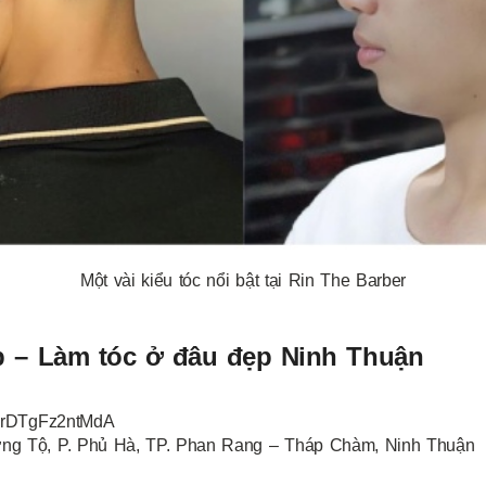
Một vài kiểu tóc nổi bật tại Rin The Barber
p – Làm tóc ở đâu đẹp Ninh Thuận
xUrDTgFz2ntMdA
̛ờng Tộ, P. Phủ Hà, TP. Phan Rang – Tháp Chàm, Ninh Thuận